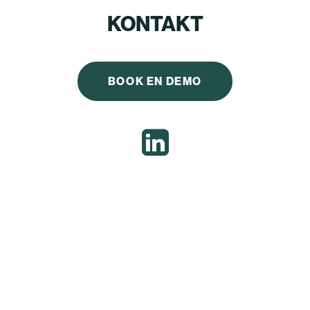
KONTAKT
BOOK EN DEMO
Nothing Found
It seems we can’t find what you’re looking for.
Perhaps searching can help.
Søg