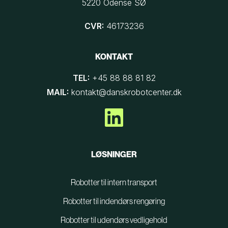
5220 Odense SØ
CVR:
46173236
KONTAKT
TEL:
+45 88 88 81 82
MAIL:
kontakt@danskrobotcenter.dk
LØSNINGER
Robotter til intern transport
Robotter til indendørs rengøring
Robotter til udendørs vedligehold